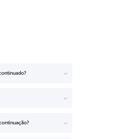
continuado?
scontinuação?