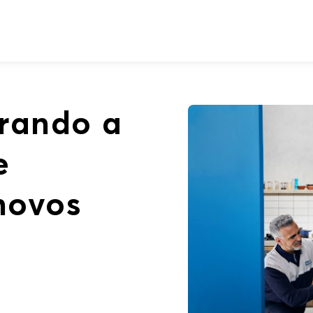
rando a
e
novos